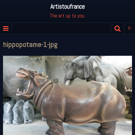
Artistoufrance
The art up to you.
fr
hippopotame-1-jpg