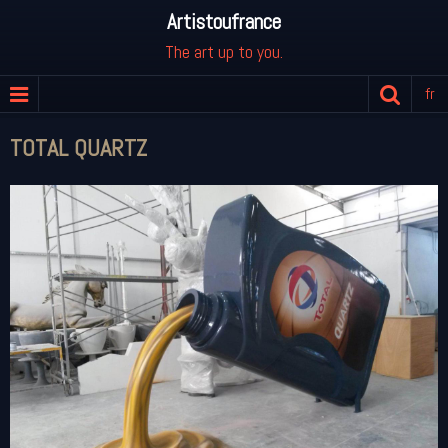
Artistoufrance
The art up to you.
fr
TOTAL QUARTZ