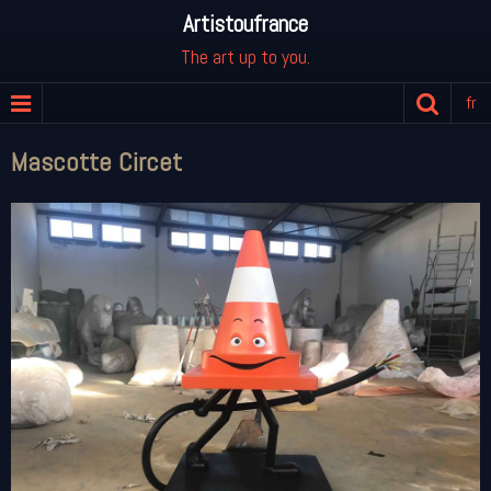
Artistoufrance
The art up to you.
fr
Mascotte Circet