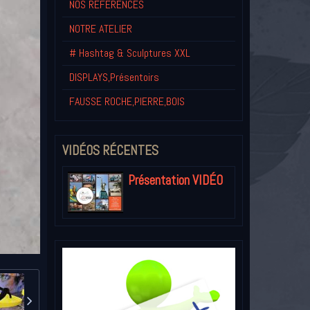
NOS REFERENCES
NOTRE ATELIER
# Hashtag & Sculptures XXL
DISPLAYS,Présentoirs
FAUSSE ROCHE,PIERRE,BOIS
VIDÉOS RÉCENTES
Présentation VIDÉO